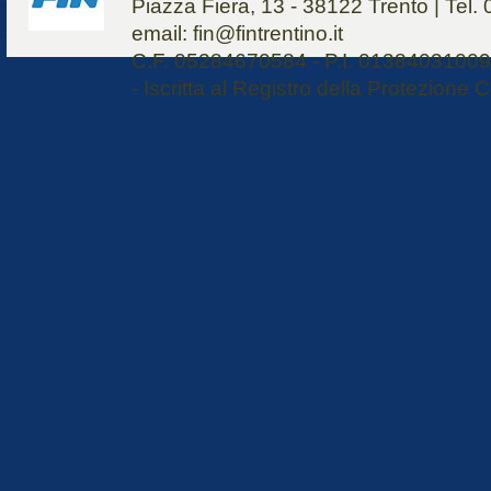
Piazza Fiera, 13 - 38122 Trento | Tel
email: fin@fintrentino.it
C.F. 05284670584 - P.I. 01384031009 
- Iscritta al Registro della Protezione C