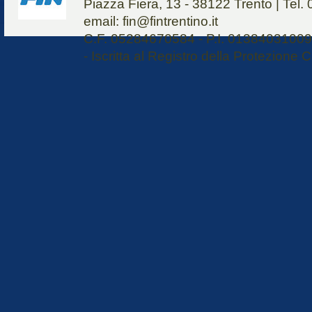
Piazza Fiera, 13 - 38122 Trento | Tel
email: fin@fintrentino.it
C.F. 05284670584 - P.I. 01384031009 
- Iscritta al Registro della Protezione C