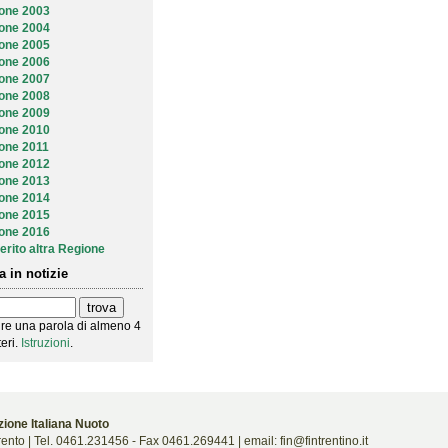
ione 2003
ione 2004
ione 2005
ione 2006
ione 2007
ione 2008
ione 2009
ione 2010
ione 2011
ione 2012
ione 2013
ione 2014
ione 2015
ione 2016
erito altra Regione
a in notizie
ire una parola di almeno 4
teri.
Istruzioni
.
ione Italiana Nuoto
ento | Tel. 0461.231456 - Fax 0461.269441 | email: fin@fintrentino.it