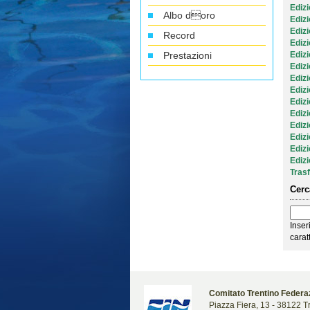
Ediz
Albo doro
Ediz
Ediz
Record
Ediz
Prestazioni
Ediz
Ediz
Ediz
Ediz
Ediz
Ediz
Ediz
Ediz
Ediz
Ediz
Trasf
Cerc
Inser
carat
Comitato Trentino Federaz
Piazza Fiera, 13 - 38122 Tr