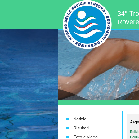
34° Tro
Roveret
Notizie
Argo
Risultati
Ediz
Foto e video
Ediz