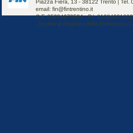
Piazza Fiera, 13 - 38122 Trento | Tel
email: fin@fintrentino.it
C.F. 05284670584 - P.I. 01384031009 
- Iscritta al Registro della Protezione C