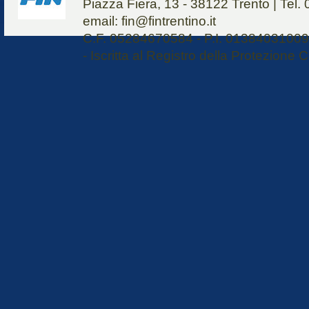
Piazza Fiera, 13 - 38122 Trento | Tel
email: fin@fintrentino.it
C.F. 05284670584 - P.I. 01384031009 
- Iscritta al Registro della Protezione C