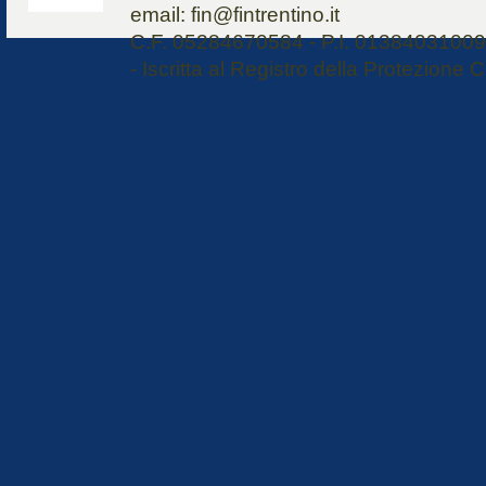
email: fin@fintrentino.it
C.F. 05284670584 - P.I. 01384031009 
- Iscritta al Registro della Protezione C