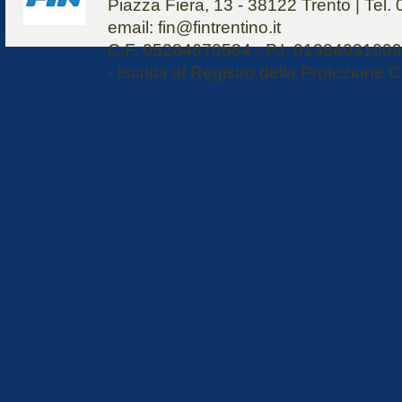
Piazza Fiera, 13 - 38122 Trento | Tel
email: fin@fintrentino.it
C.F. 05284670584 - P.I. 01384031009 
- Iscritta al Registro della Protezione C