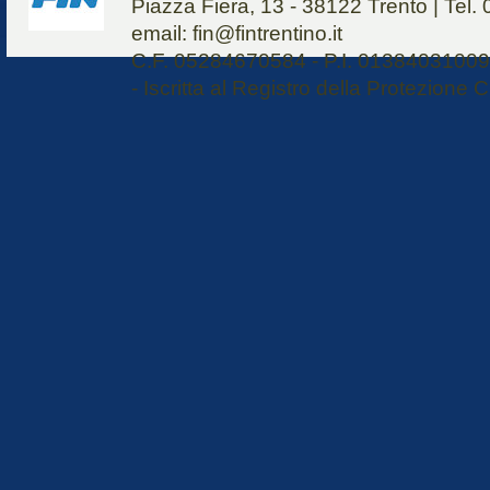
Piazza Fiera, 13 - 38122 Trento | Tel
email: fin@fintrentino.it
C.F. 05284670584 - P.I. 01384031009 
- Iscritta al Registro della Protezione C