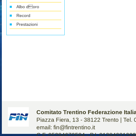
Albo doro
Record
Prestazioni
Comitato Trentino Federazione Ital
Piazza Fiera, 13 - 38122 Trento | Tel
email: fin@fintrentino.it
C.F. 05284670584 - P.I. 01384031009 